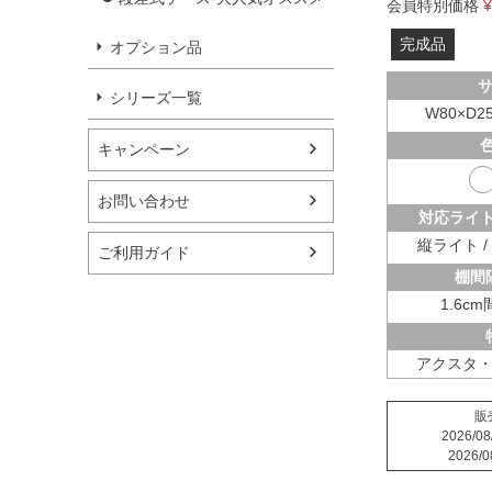
会員特別価格
¥
完成品
オプション品
シリーズ一覧
W80×D25
ベッキー
色
キャンペーン
ネオ
お問い合わせ
対応ライト
リリィ
縦ライト 
ご利用ガイド
棚間
クロノス
1.6cm
エルヴィーラ
アクスタ
ウィンストン
販
ジゼル
2026/08
2026/0
アクシア