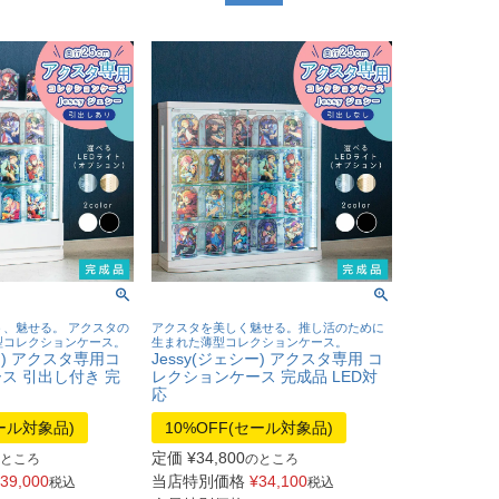
、魅せる。 アクスタの
アクスタを美しく魅せる。推し活のために
型コレクションケース。
生まれた薄型コレクションケース。
シー) アクスタ専用コ
Jessy(ジェシー) アクスタ専用 コ
ス 引出し付き 完
レクションケース 完成品 LED対
応
セール対象品)
10%OFF(セール対象品)
定価
¥
34,800
ところ
のところ
39,000
当店特別価格
¥
34,100
税込
税込