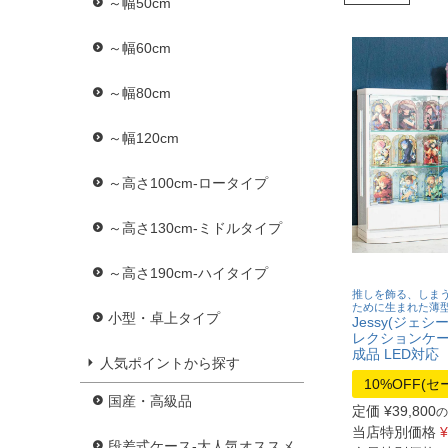
～幅50cm
～幅60cm
～幅80cm
～幅120cm
～高さ100cm-ロータイプ
～高さ130cm-ミドルタイプ
～高さ190cm-ハイタイプ
推しを飾る、しまう
ために生まれた薄
小型・卓上タイプ
Jessy(ジェ
レクションケー
成品 LED対応
人気ポイントから探す
10%OFF(
国産・高級品
定価
¥
39,800
の
当店特別価格
¥
段差式ケース-大人気オススメ