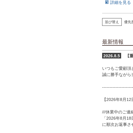
詳細を見る
アイリーン
並び替え
優先
セルマ
アーク
最新情報
パレス
2026.8.5
【重
カフェ
いつもご愛顧頂
誠に勝手ながら
ジェシー
--------------------
バーボン
【2026年8月12
ガイア
///休業中のご連
「2026年8月1
アトラス
に順次お返事さ
フェリックス