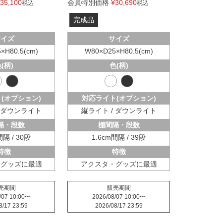
35,100
会員特別価格
¥
30,690
税込
税込
完成品
サイズ
サイズ
×H80.5(cm)
W80×D25×H80.5(cm)
(柄)
色(柄)
(オプション)
対応ライト(オプション)
/ ダウンライト
縦ライト / ダウンライト
隔・段数
棚間隔・段数
間隔 / 30段
1.6cm間隔 / 39段
特徴
特徴
・グッズに最適
アクスタ・グッズに最適
売期間
販売期間
/07 10:00
〜
2026/08/07 10:00
〜
8/17 23:59
2026/08/17 23:59