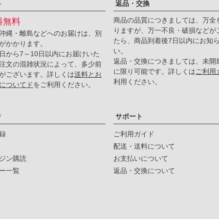
料
返品・交換
商品の品質につきましては、万全
料無料
りますが、万一不良・破損などが
沖縄・離島などへのお届けは、別
たら、商品到着後7日以内にお知
がかかります。
い。
日から7～10日以内にお届けいた
返品・交換につきましては、未開
注文の混雑状況によって、多少前
に限り可能です。詳しくは
ご利用
がございます。詳しくは
送料とお
利用ください。
についてド
をご利用ください。
ジ
サポート
録
ご利用ガイド
配送・送料について
ジン購読
お支払いについて
ー一覧
返品・交換について