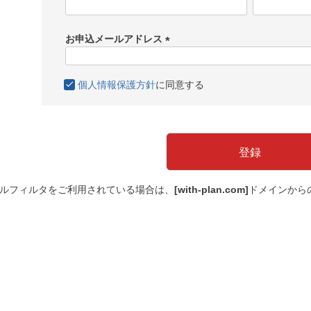
(
必
須
お申込メールアドレス
)
(
必
個人情報保護方針
に同意する
須
)
登録
ルフィルタをご利用されている場合は、
[with-plan.com]
ドメインから