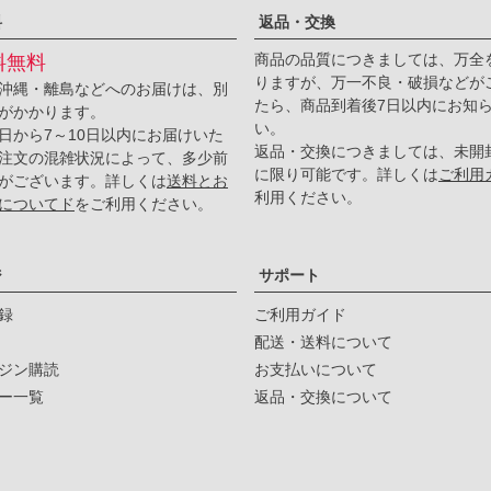
料
返品・交換
商品の品質につきましては、万全
料無料
りますが、万一不良・破損などが
沖縄・離島などへのお届けは、別
たら、商品到着後7日以内にお知
がかかります。
い。
日から7～10日以内にお届けいた
返品・交換につきましては、未開
注文の混雑状況によって、多少前
に限り可能です。詳しくは
ご利用
がございます。詳しくは
送料とお
利用ください。
についてド
をご利用ください。
ジ
サポート
録
ご利用ガイド
配送・送料について
ジン購読
お支払いについて
ー一覧
返品・交換について