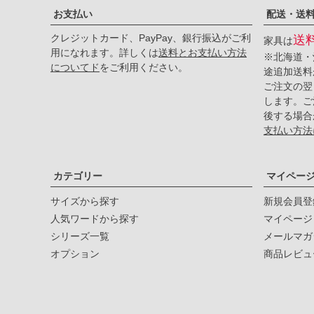
お支払い
配送・送
セルマ
クレジットカード、PayPay、銀行振込がご利
送
家具は
用になれます。詳しくは
送料とお支払い方法
アーク
※北海道・
についてド
をご利用ください。
途追加送料
パレス
ご注文の翌
します。ご
後する場合
カフェ
支払い方法
ジェシー
カテゴリー
マイペー
バーボン
サイズから探す
新規会員登
ガイア
人気ワードから探す
マイページ
シリーズ一覧
メールマガ
アトラス
オプション
商品レビュ
フェリックス
スペクトル