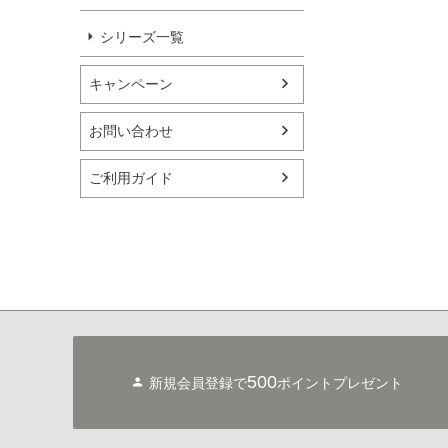
シリーズ一覧
ベッキー
キャンペーン
ネオ
お問い合わせ
リリィ
ご利用ガイド
クロノス
エルヴィーラ
ウィンストン
ジゼル
500
新規会員登録で
ポイントプレゼント
アクシア
アイリーン