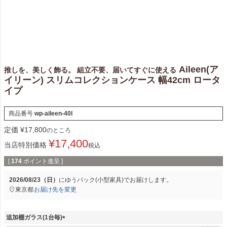
Aileen(ア
推しを、美しく飾る。 組立不要、届いてすぐに使える
イリーン) スリムコレクションケース 幅42cm ロータ
イプ
商品番号
wp-aileen-40l
定価
¥
17,800
のところ
¥
17,400
当店特別価格
税込
[
174
ポイント進呈 ]
2026/08/23（日）
に
ゆうパック(小型家具)
でお届けします。
東京都
お届け先を変更
追加棚ガラス(1台毎)