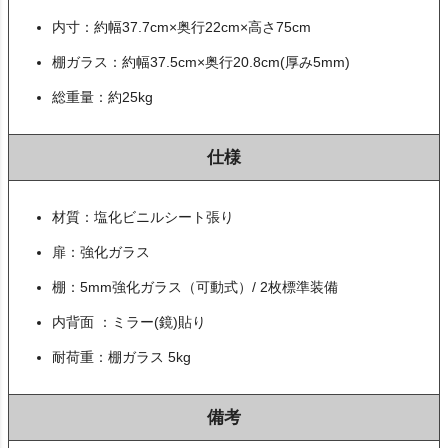
内寸：約幅37.7cm×奥行22cm×高さ75cm
棚ガラス：約幅37.5cm×奥行20.8cm(厚み5mm)
総重量：約25kg
仕様
材質：塩化ビニルシート張り
扉：強化ガラス
棚：5mm強化ガラス（可動式）/ 2枚標準装備
内背面 ：ミラー(鏡)貼り
耐荷重：棚ガラス 5kg
備考