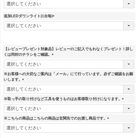
(
必
須
追加LEDダウンライト(1台毎)
)
(
必
須
)
【レビュープレゼント対象品】レビューのご記入でもれなくプレゼント！詳し
くは同封のチラシをご確認。
(
必
須
※お客様への大切なご案内は「メール」にて行っています。必ずご確認をお願
)
いします。
(
必
須
※取っ手の取り付けなど工具を使うものはお客様取り付けになります。
)
(
必
須
※こちらの商品はこちらの商品は玄関先でのお渡し商品です。
)
(
必
須