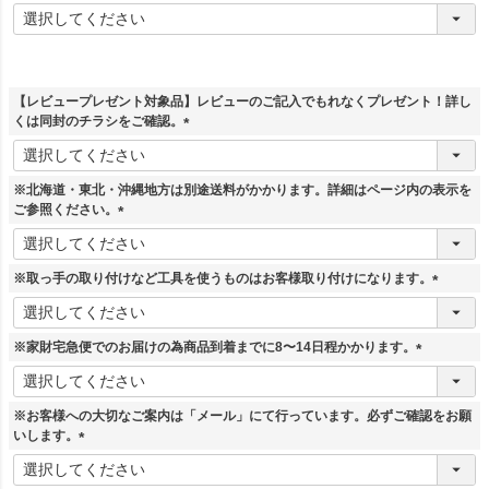
(
必
須
)
【レビュープレゼント対象品】レビューのご記入でもれなくプレゼント！詳し
くは同封のチラシをご確認。
(
必
須
※北海道・東北・沖縄地方は別途送料がかかります。詳細はページ内の表示を
)
ご参照ください。
(
必
須
※取っ手の取り付けなど工具を使うものはお客様取り付けになります。
)
(
必
須
※家財宅急便でのお届けの為商品到着までに8〜14日程かかります。
)
(
必
須
※お客様への大切なご案内は「メール」にて行っています。必ずご確認をお願
)
いします。
(
必