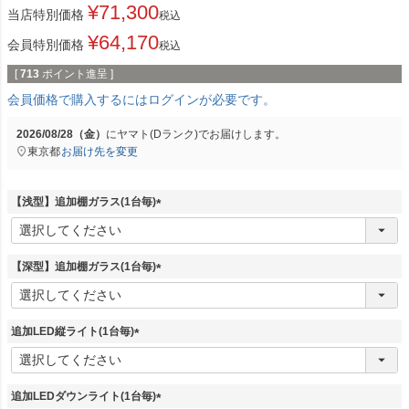
¥
71,300
当店特別価格
税込
¥
64,170
会員特別価格
税込
[
713
ポイント進呈 ]
会員価格で購入するにはログインが必要です。
2026/08/28（金）
に
ヤマト(Dランク)
でお届けします。
東京都
お届け先を変更
【浅型】追加棚ガラス(1台毎)
(
必
須
【深型】追加棚ガラス(1台毎)
)
(
必
須
追加LED縦ライト(1台毎)
)
(
必
須
追加LEDダウンライト(1台毎)
)