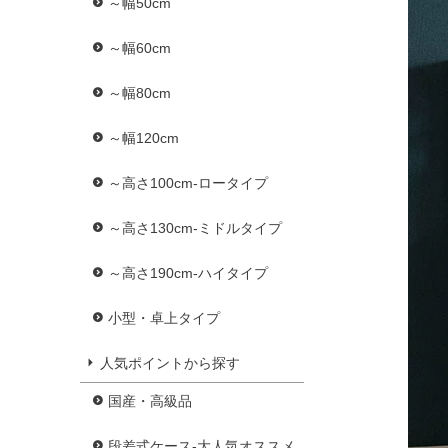
～幅50cm
～幅60cm
～幅80cm
～幅120cm
～高さ100cm-ロータイプ
～高さ130cm-ミドルタイプ
～高さ190cm-ハイタイプ
小型・卓上タイプ
人気ポイントから探す
国産・高級品
段差式ケース-大人気オススメ