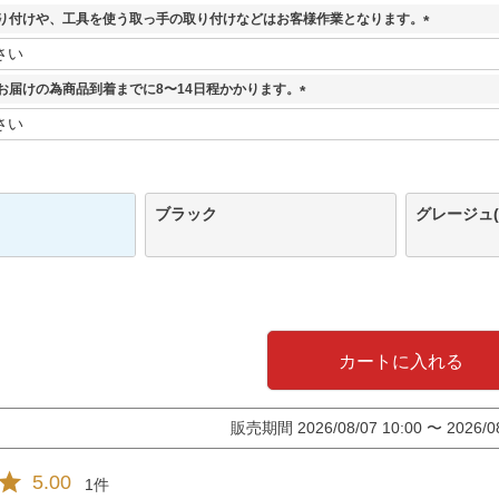
須
取り付けや、工具を使う取っ手の取り付けなどはお客様作業となります。
)
(
必
須
お届けの為商品到着までに8〜14日程かかります。
)
(
必
須
)
ブラック
グレージュ(
カートに入れる
販売期間
2026/08/07 10:00
〜
2026/0
5.00
1