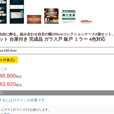
自由に飾る。組み合わせ自在の幅100cmコレクションケース2個セット
ット 台座付き 完成品 ガラス戸 板戸 ミラー 4色対応
ma-100-2set
ール対象品)
ところ
48,800
税込
43,920
税込
 ]
するにはログインが必要です。
）
に
ヤマト(Cランク)
でお届けします。