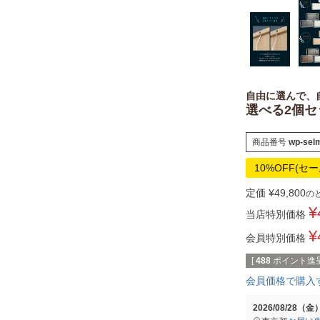
アイリーン
セルマ
アーク
自由に選んで、
選べる2個セ
パレス
商品番号
wp-sel
カフェ
10%OFF(セ
ジェシー
定価
¥
49,800
の
¥
当店特別価格
バーボン
¥
会員特別価格
ガイア
[
488
ポイント進呈
会員価格で購入
アトラス
2026/08/28（金
フェリックス