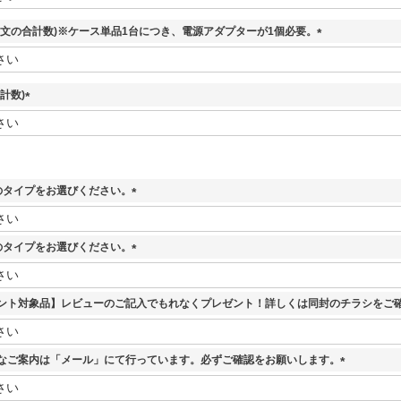
必
須
注文の合計数)※ケース単品1台につき、電源アダプターが1個必要。
)
(
必
須
計数)
)
(
必
須
)
のタイプをお選びください。
(
必
須
のタイプをお選びください。
)
(
必
須
ント対象品】レビューのご記入でもれなくプレゼント！詳しくは同封のチラシをご
)
なご案内は「メール」にて行っています。必ずご確認をお願いします。
(
必