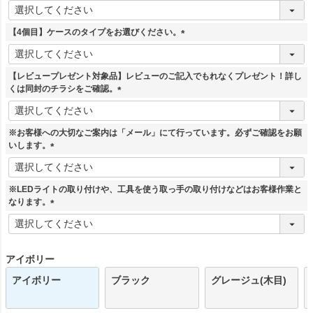
(
必
須
【4個目】ケースのタイプをお選びください。
)
(
必
須
【レビュープレゼント対象品】レビューのご記入でもれなくプレゼント！詳し
)
くは同封のチラシをご確認。
(
必
須
※お客様への大切なご案内は「メール」にて行っています。必ずご確認をお願
)
いします。
(
必
須
※LEDライトの取り付けや、工具を使う取っ手の取り付けなどはお客様作業と
)
なります。
(
必
須
)
アイボリー
アイボリー
ブラック
グレージュ(木目)