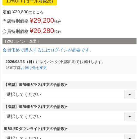
10%OFF(セール対象品)
定価
¥
29,800
のところ
¥
29,200
当店特別価格
税込
¥
26,280
会員特別価格
税込
[
292
ポイント進呈 ]
会員価格で購入するにはログインが必要です。
2026/08/23（日）
に
ゆうパック(小型家具)
でお届けします。
東京都
お届け先を変更
【浅型】追加棚ガラス(注文の合計数)
(
必
須
【深型】追加棚ガラス(注文の合計数)
)
(
必
須
追加LEDダウンライト(注文の合計数)
)
(