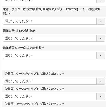
必
須
電源アダプター(注文の合計数)※電源アダプター1つにつきライト6個接続可
)
能。
(
必
須
追加台座(注文の合計数)
)
(
必
須
追加背面ミラー(注文の合計数)
)
(
必
須
)
【1個目】ケースのタイプをお選びください。
(
必
須
【2個目】ケースのタイプをお選びください。
)
(
必
須
【3個目】ケースのタイプをお選びください。
)