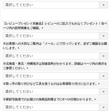
(
必
須
)
【レビュープレゼント対象品】レビューのご記入でもれなくプレゼント！当ペ
ージ内の説明画像をご確認。
(
必
須
※お客様への大切なご案内は「メール」にて行っています。必ずご確認をお願
)
いします。
(
必
須
※北海道・東北・沖縄地方は別途送料がかかります。詳細はページ内の表示を
)
ご参照ください。
(
必
須
※取っ手の取り付けなど工具を使うものはお客様取り付けになります。
)
(
必
須
※家財宅急便でのお届けの為商品到着までに8〜14日程かかります。
)
(
必