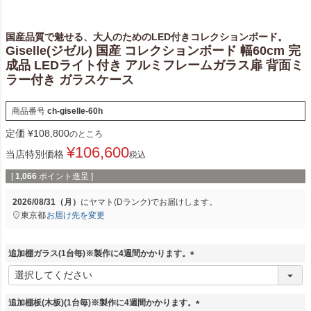
国産品質で魅せる、大人のためのLED付きコレクションボード。
Giselle(ジゼル) 国産 コレクションボード 幅60cm 完
成品 LEDライト付き アルミフレームガラス扉 背面ミ
ラー付き ガラスケース
商品番号
ch-giselle-60h
定価
¥
108,800
のところ
¥
106,600
当店特別価格
税込
[
1,066
ポイント進呈 ]
2026/08/31（月）
に
ヤマト(Dランク)
でお届けします。
東京都
お届け先を変更
追加棚ガラス(1台毎)※製作に4週間かかります。
(
必
須
追加棚板(木板)(1台毎)※製作に4週間かかります。
)