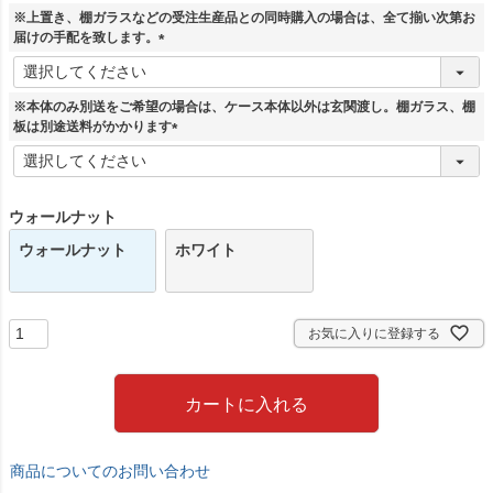
須
※上置き、棚ガラスなどの受注生産品との同時購入の場合は、全て揃い次第お
)
届けの手配を致します。
(
必
須
※本体のみ別送をご希望の場合は、ケース本体以外は玄関渡し。棚ガラス、棚
)
板は別途送料がかかります
(
必
須
)
ウォールナット
ウォールナット
ホワイト
お気に入りに登録する
カートに入れる
商品についてのお問い合わせ