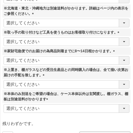
必
須
※北海道・東北・沖縄地方は別途送料がかかります。詳細はページ内の表示を
)
ご参照ください。
(
必
須
※取っ手の取り付けなど工具を使うものはお客様取り付けになります。
)
(
必
須
※家財宅急便でのお届けの為商品到着までに8〜14日程かかります。
)
(
必
須
※上置き、棚ガラスなどの受注生産品との同時購入の場合は、全て揃い次第お
)
届けの手配を致します。
(
必
須
※本体のみ別送をご希望の場合は、ケース本体以外は玄関渡し。棚ガラス、棚
)
板は別途送料がかかります
(
必
須
)
残りわずかです。