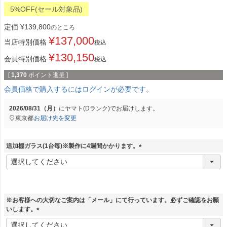
5%OFF(セール対象品)
定価
¥
139,800
のところ
¥
137,000
当店特別価格
税込
¥
130,150
会員特別価格
税込
[
1,370
ポイント進呈 ]
会員価格で購入するにはログインが必要です。
2026/08/31（月）
に
ヤマト(Dランク)
でお届けします。
東京都
お届け先を変更
追加棚ガラス(1台毎)※製作に4週間かかります。
(
必
須
)
※お客様への大切なご案内は「メール」にて行っています。必ずご確認をお願
いします。
(