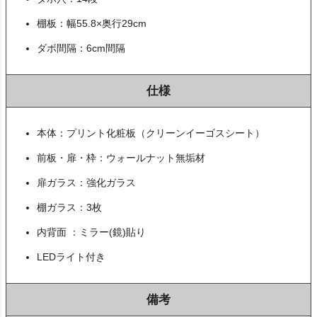
棚板：幅55.8×奥行29cm
ダボ間隔：6cm間隔
仕様
本体：プリント化粧板（クリーンイーゴスシート）
前板・扉・枠：ウォールナット無垢材
扉ガラス：強化ガラス
棚ガラス：3枚
内背面 ：ミラー(鏡)貼り
LEDライト付き
備考